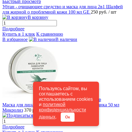
Быстрый просмотр
Убтан - очищающее средство и маска для лица 2в1 Шалфей
для жирной о проблемной кожи 100 мл GE
250 руб.
/ шт
В корзину
Подробнее
Купить в 1 клик
К сравнению
В избранное
В наличии
Пользуясь сайтом, вы
соглашаетесь с
использованием cookies
Быстрый просмотр
и
политикой
Маска для лица ЛАМИНАРИЯ+КОЛЛАГЕН банка 50 мл
конфиденциальности
Микролиз
370 руб.
/ шт
Подписаться
данных
.
Ок
Подробнее