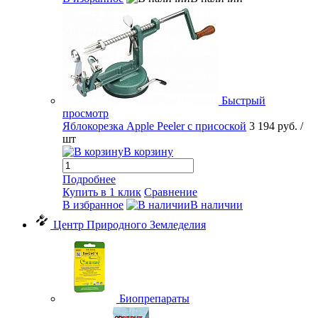
Быстрый
просмотр
Яблокорезка Apple Peeler с присоской
3 194 руб.
/
шт
В корзину
Подробнее
Купить в 1 клик
Сравнение
В избранное
В наличии
Центр Природного Земледелия
Биопрепараты