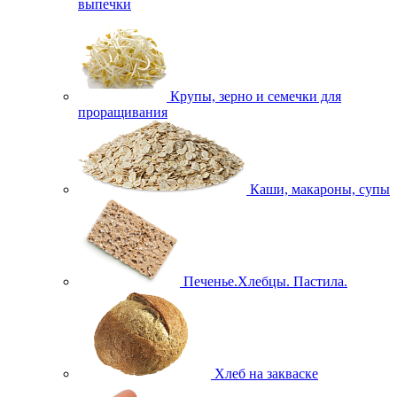
выпечки
Крупы, зерно и семечки для
проращивания
Каши, макароны, супы
Печенье.Хлебцы. Пастила.
Хлеб на закваске