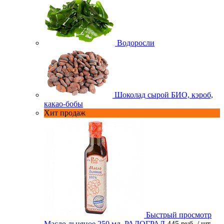
Водоросли
Шоколад сырой БИО, кэроб,
какао-бобы
Хит продаж
Быстрый просмотр
Масло льняное 250 мл. РАДОГРАД
445 руб.
/ шт