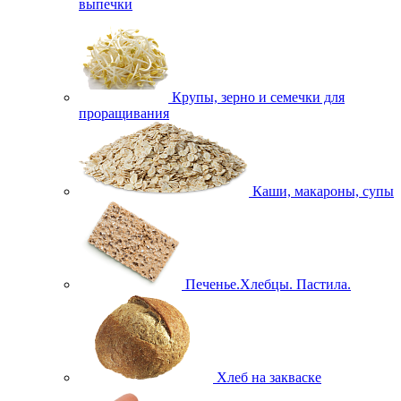
выпечки
Крупы, зерно и семечки для
проращивания
Каши, макароны, супы
Печенье.Хлебцы. Пастила.
Хлеб на закваске