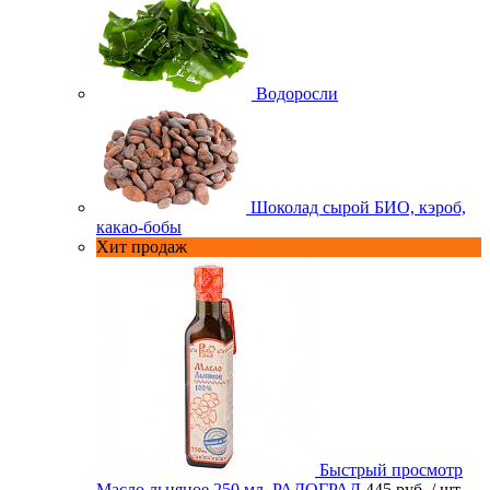
Водоросли
Шоколад сырой БИО, кэроб,
какао-бобы
Хит продаж
Быстрый просмотр
Масло льняное 250 мл. РАДОГРАД
445 руб.
/ шт