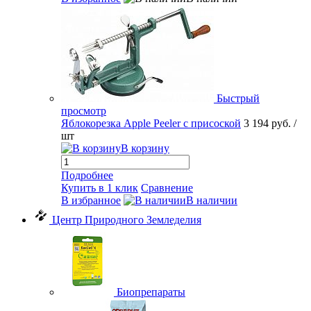
Быстрый
просмотр
Яблокорезка Apple Peeler с присоской
3 194 руб.
/
шт
В корзину
Подробнее
Купить в 1 клик
Сравнение
В избранное
В наличии
Центр Природного Земледелия
Биопрепараты