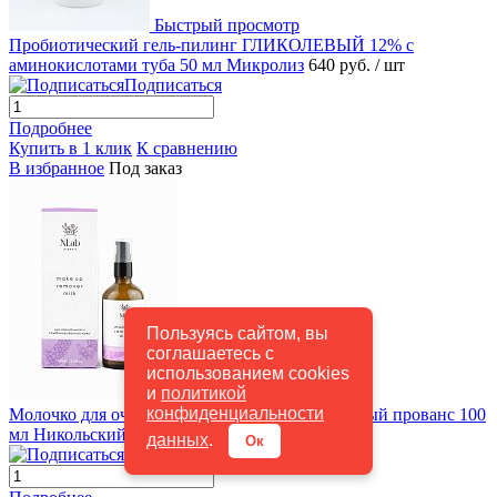
Быстрый просмотр
Пробиотический гель-пилинг ГЛИКОЛЕВЫЙ 12% с
аминокислотами туба 50 мл Микролиз
640 руб.
/ шт
Подписаться
Подробнее
Купить в 1 клик
К сравнению
В избранное
Под заказ
Пользуясь сайтом, вы
соглашаетесь с
использованием cookies
и
политикой
Быстрый просмотр
конфиденциальности
Молочко для очищения и демакияжа Лавандовый прованс 100
мл Никольский Продукт
420 руб.
/ шт
данных
.
Ок
Подписаться