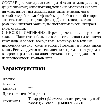
СОСТАВ: дистиллированная вода, бетаин, ламинария отвар,
децил глюкозид,кокоглюкозид,мочевина,молочная кислота,
инулин, цитрат натрия,глицерин растительный, лизат
лактобактерий, лизат бифидобактерий, бензиловый спирт,
этилгексилглицерин, токоферол, Д - пантенол, экстракт
ромашки, экстракт календулы,экстракт мелиссы, экстракт
аира, отдушка.
СПОСОБ ПРИМЕНЕНИЯ: Перед применением встряхните
флакон . Нанесите небольшое количество пенки на влажную
кожу лица и область вокруг глаз , массируйте в течение
нескольких секунд , смойте водой . Подходит для всех типов
кожи . Рекомендуется для ежедневного применения утром и
вечером .Противопоказания : Возможна индивидуальная
непереносимость компонентов .
Характеристики
Прочие
Базовая
шт
единица
Производитель
Микролиз
Товар (б/х) (Косметические средства ручной
Реквизиты
работы) / Товар / ЦП-00021384 / 0