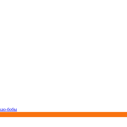
као-бобы