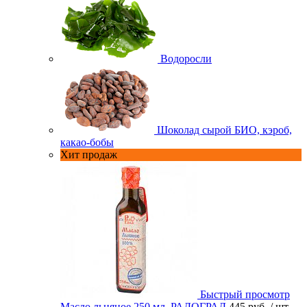
Водоросли
Шоколад сырой БИО, кэроб,
какао-бобы
Хит продаж
Быстрый просмотр
Масло льняное 250 мл. РАДОГРАД
445 руб.
/ шт