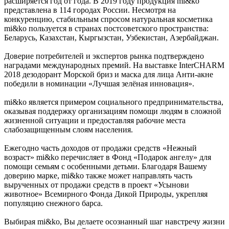
расширяется год от года. В 2019 году продукция mi&ko
представлена в 114 городах России. Несмотря на
конкуренцию, стабильным спросом натуральная косметика
mi&ko пользуется в странах постсоветского пространства:
Беларусь, Казахстан, Кыргызстан, Узбекистан, Азербайджан.
Доверие потребителей и экспертов рынка подтверждено
наградами международных премий. На выставке InterCHARM
2018 дезодорант Морской бриз и маска для лица Анти-акне
победили в номинации «Лучшая зелёная инновация».
mi&ko является примером социального предпринимательства,
оказывая поддержку организациям помощи людям в сложной
жизненной ситуации и предоставляя рабочие места
слабозащищенным слоям населения.
Ежегодно часть доходов от продажи средств «Нежный
возраст» mi&ko перечисляет в Фонд «Подарок ангелу» для
помощи семьям с особенными детьми. Благодаря Вашему
доверию марке, mi&ko также может направлять часть
вырученных от продажи средств в проект «Усынови
животное» Всемирного Фонда Дикой Природы, укрепляя
популяцию снежного барса.
Выбирая mi&ko, Вы делаете осознанный шаг навстречу жизни