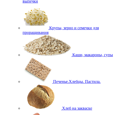
выпечки
Крупы, зерно и семечки для
проращивания
Каши, макароны, супы
Печенье.Хлебцы. Пастила.
Хлеб на закваске