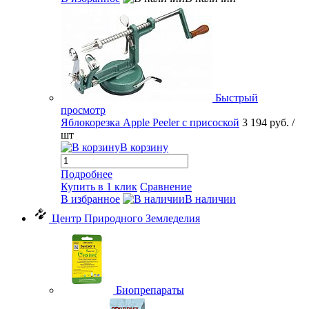
Быстрый
просмотр
Яблокорезка Apple Peeler с присоской
3 194 руб.
/
шт
В корзину
Подробнее
Купить в 1 клик
Сравнение
В избранное
В наличии
Центр Природного Земледелия
Биопрепараты