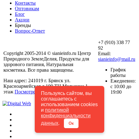
Контакты
Оптовикам
Блог
Акции
Бренды
Вопрос-Ответ
+7 (910) 338 77
92
Copyright 2005-2014 © sianieinfo.ru Центр
Email:
Природного ЗемлеДелия, Продукты для
sianieinfo@mail.ru
здорового питания, Натуральная
График
косметика. Все права защищены.
работы
Наш адрес: 241019 г. Брянск ул.
Ежедневно:
Красноармейская д.100 ТЦ Мельница 1
с 10:00 до
этаж
Посмотреть на карте
19:00
Пользуясь сайтом, вы
соглашаетесь с
использованием cookies
и
политикой
конфиденциальности
данных
.
Ок