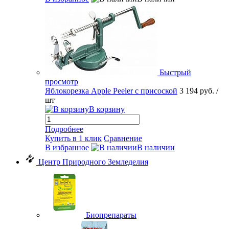
Быстрый
просмотр
Яблокорезка Apple Peeler с присоской
3 194 руб.
/
шт
В корзину
Подробнее
Купить в 1 клик
Сравнение
В избранное
В наличии
Центр Природного Земледелия
Биопрепараты