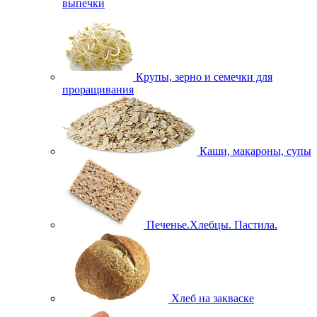
выпечки
Крупы, зерно и семечки для
проращивания
Каши, макароны, супы
Печенье.Хлебцы. Пастила.
Хлеб на закваске