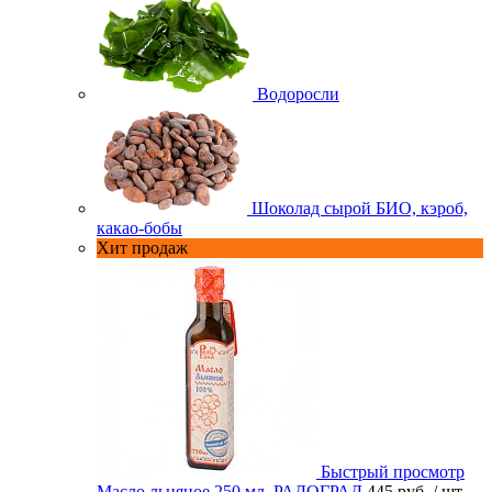
Водоросли
Шоколад сырой БИО, кэроб,
какао-бобы
Хит продаж
Быстрый просмотр
Масло льняное 250 мл. РАДОГРАД
445 руб.
/ шт