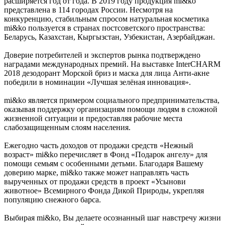
расширяется год от года. В 2019 году продукция mi&ko
представлена в 114 городах России. Несмотря на
конкуренцию, стабильным спросом натуральная косметика
mi&ko пользуется в странах постсоветского пространства:
Беларусь, Казахстан, Кыргызстан, Узбекистан, Азербайджан.
Доверие потребителей и экспертов рынка подтверждено
наградами международных премий. На выставке InterCHARM
2018 дезодорант Морской бриз и маска для лица Анти-акне
победили в номинации «Лучшая зелёная инновация».
mi&ko является примером социального предпринимательства,
оказывая поддержку организациям помощи людям в сложной
жизненной ситуации и предоставляя рабочие места
слабозащищенным слоям населения.
Ежегодно часть доходов от продажи средств «Нежный
возраст» mi&ko перечисляет в Фонд «Подарок ангелу» для
помощи семьям с особенными детьми. Благодаря Вашему
доверию марке, mi&ko также может направлять часть
вырученных от продажи средств в проект «Усынови
животное» Всемирного Фонда Дикой Природы, укрепляя
популяцию снежного барса.
Выбирая mi&ko, Вы делаете осознанный шаг навстречу жизни