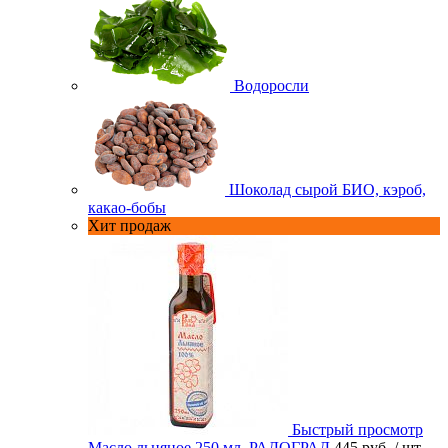
Водоросли
Шоколад сырой БИО, кэроб,
какао-бобы
Хит продаж
Быстрый просмотр
Масло льняное 250 мл. РАДОГРАД
445 руб.
/ шт