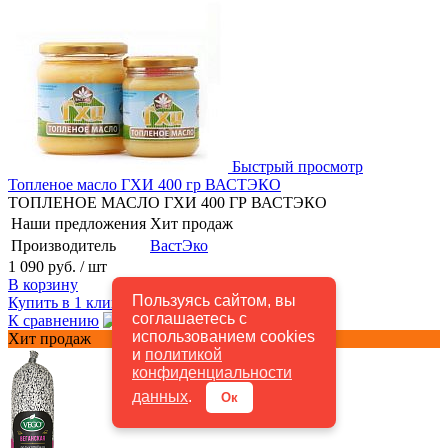
Быстрый просмотр
Топленое масло ГХИ 400 гр ВАСТЭКО
ТОПЛЕНОЕ МАСЛО ГХИ 400 ГР ВАСТЭКО
Наши предложения
Хит продаж
Производитель
ВастЭко
1 090 руб.
/ шт
В корзину
Пользуясь сайтом, вы
Купить в 1 клик
В избранное
соглашаетесь с
К сравнению
В наличии
использованием cookies
Хит продаж
и
политикой
конфиденциальности
данных
.
Ок