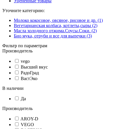
Уцененные товары
Уточните категорию:
Молоко кокосовое, овсяное, рисовое и др. (1)
Вегетарианская колбаса, котлеты,сыры (2)
Масла холодного отжима.Соусы.Соки. (2)
Био мука, отруби и все для выпечки (3)
Фильтр по параметрам
Производитель
vego
Высший вкус
РадоГрад
ВастЭко
В наличии
Да
Производитель
AROY-D
VEGO