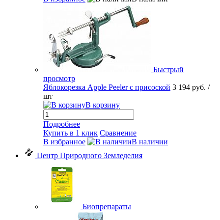
Быстрый
просмотр
Яблокорезка Apple Peeler с присоской
3 194 руб.
/
шт
В корзину
Подробнее
Купить в 1 клик
Сравнение
В избранное
В наличии
Центр Природного Земледелия
Биопрепараты