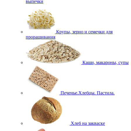
выпечки
Крупы, зерно и семечки для
проращивания
Каши, макароны, супы
Печенье.Хлебцы. Пастила.
Хлеб на закваске