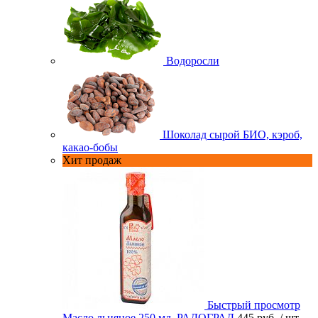
Водоросли
Шоколад сырой БИО, кэроб,
какао-бобы
Хит продаж
Быстрый просмотр
Масло льняное 250 мл. РАДОГРАД
445 руб.
/ шт