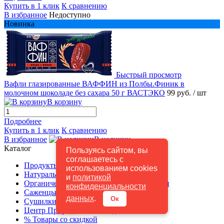
Купить в 1 клик
К сравнению
В избранное
Недоступно
Новинка
Быстрый просмотр
Вафли глазированные ВАФФИН из Полбы.Финик в
молочном шоколаде без сахара 50 г ВАСТЭКО
99 руб.
/ шт
В корзину
Подробнее
Купить в 1 клик
К сравнению
В избранное
В наличии
Каталог
Пользуясь сайтом, вы
соглашаетесь с
Продукты для здорового питания
использованием cookies
Натуральная косметика ручной работы
и
политикой
Органическая косметика и бытовая химия
конфиденциальности
Саженцы
данных
.
Ок
Сушилки Изидри, комплектующие
Центр Природного Земледелия
% Товары со скидкой