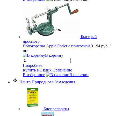
Быстрый
просмотр
Яблокорезка Apple Peeler с присоской
3 194 руб.
/
шт
В корзину
Подробнее
Купить в 1 клик
Сравнение
В избранное
В наличии
Центр Природного Земледелия
Биопрепараты