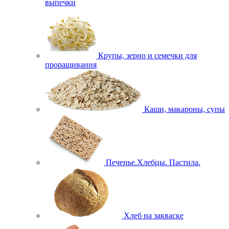
выпечки
Крупы, зерно и семечки для
проращивания
Каши, макароны, супы
Печенье.Хлебцы. Пастила.
Хлеб на закваске