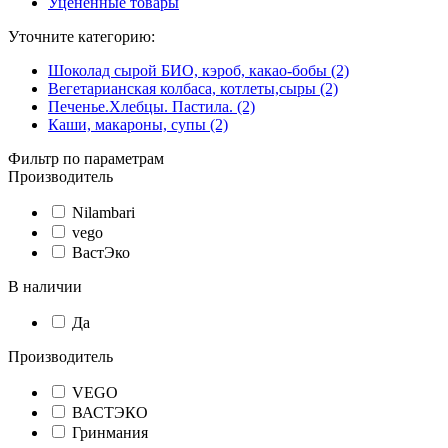
Уцененные товары
Уточните категорию:
Шоколад сырой БИО, кэроб, какао-бобы (2)
Вегетарианская колбаса, котлеты,сыры (2)
Печенье.Хлебцы. Пастила. (2)
Каши, макароны, супы (2)
Фильтр по параметрам
Производитель
Nilambari
vego
ВастЭко
В наличии
Да
Производитель
VEGO
ВАСТЭКО
Гринмания