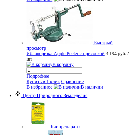
Быстрый
просмотр
Яблокорезка Apple Peeler с присоской
3 194 руб.
/
шт
В корзину
Подробнее
Купить в 1 клик
Сравнение
В избранное
В наличии
Центр Природного Земледелия
Биопрепараты