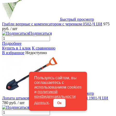
Быстрый просмотр
Грабли веерные с компенсатором с черенком 0502-Ч ЦИ
975
руб.
/ шт
Подписаться
Подробнее
Купить в 1 клик
К сравнению
В избранное
Недоступно
Пользуясь сайтом, вы
соглашаетесь с
использованием cookies
и
политикой
Быстрый просмотр
конфиденциальности
Лопата штыковая дамская укороченная с ручкой 1901-Ч ЦИ
данных
.
780 руб.
/ шт
Ок
Подписаться