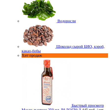
Водоросли
Шоколад сырой БИО, кэроб,
какао-бобы
Хит продаж
Быстрый просмотр
Масло льняное 250 мл. РАДОГРАД
445 руб.
/ шт