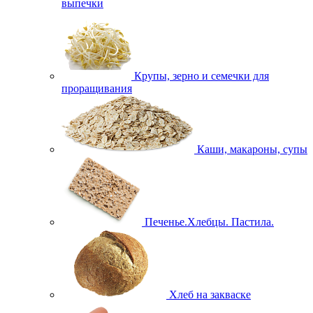
выпечки
Крупы, зерно и семечки для
проращивания
Каши, макароны, супы
Печенье.Хлебцы. Пастила.
Хлеб на закваске