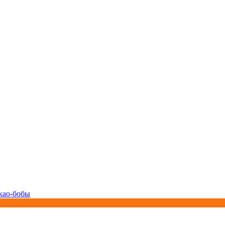
као-бобы