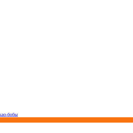
као-бобы