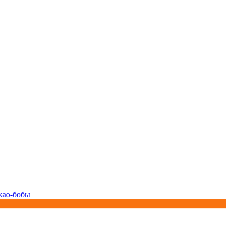
као-бобы