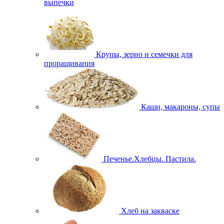
выпечки
Крупы, зерно и семечки для
проращивания
Каши, макароны, супы
Печенье.Хлебцы. Пастила.
Хлеб на закваске