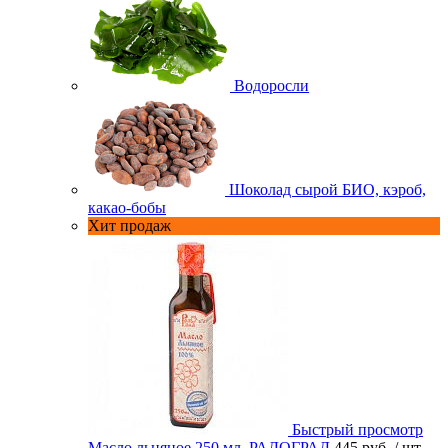
Водоросли
Шоколад сырой БИО, кэроб,
какао-бобы
Хит продаж
Быстрый просмотр
Масло льняное 250 мл. РАДОГРАД
445 руб.
/ шт