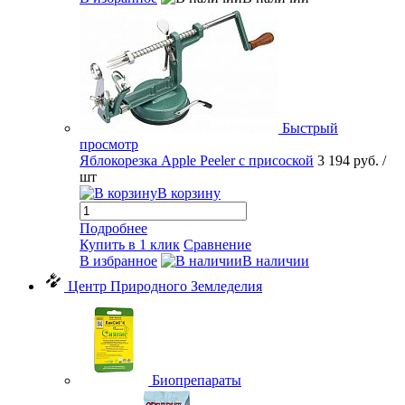
Быстрый
просмотр
Яблокорезка Apple Peeler с присоской
3 194 руб.
/
шт
В корзину
Подробнее
Купить в 1 клик
Сравнение
В избранное
В наличии
Центр Природного Земледелия
Биопрепараты