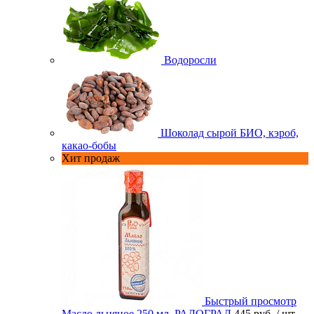
Водоросли
Шоколад сырой БИО, кэроб,
какао-бобы
Хит продаж
Быстрый просмотр
Масло льняное 250 мл. РАДОГРАД
445 руб.
/ шт