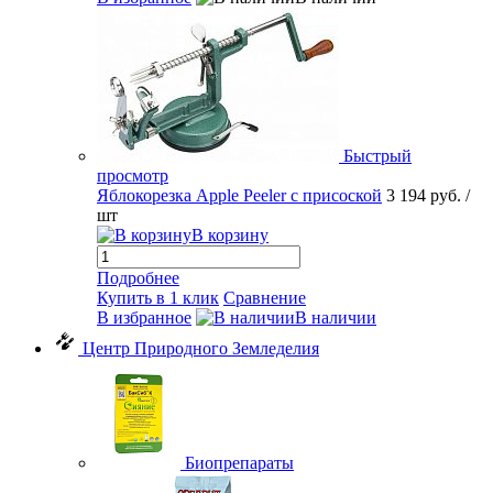
Быстрый
просмотр
Яблокорезка Apple Peeler с присоской
3 194 руб.
/
шт
В корзину
Подробнее
Купить в 1 клик
Сравнение
В избранное
В наличии
Центр Природного Земледелия
Биопрепараты