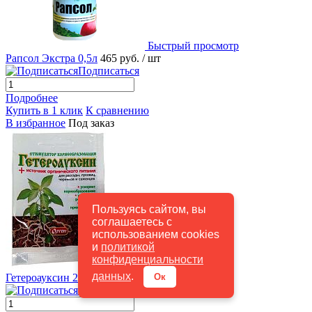
Быстрый просмотр
Рапсол Экстра 0,5л
465 руб.
/ шт
Подписаться
Подробнее
Купить в 1 клик
К сравнению
В избранное
Под заказ
Пользуясь сайтом, вы
соглашаетесь с
использованием cookies
и
политикой
конфиденциальности
Быстрый просмотр
данных
.
Ок
Гетероауксин 2г 5/150 Ортон
39 руб.
/ шт
Подписаться