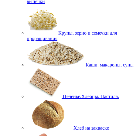
выпечки
Крупы, зерно и семечки для
проращивания
Каши, макароны, супы
Печенье.Хлебцы. Пастила.
Хлеб на закваске