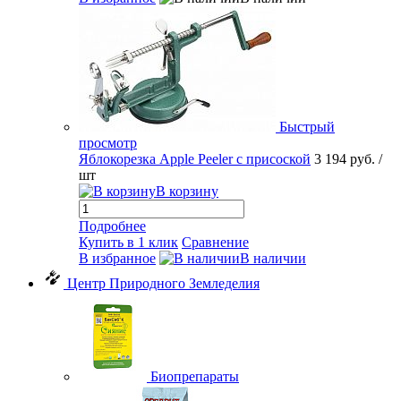
Быстрый
просмотр
Яблокорезка Apple Peeler с присоской
3 194 руб.
/
шт
В корзину
Подробнее
Купить в 1 клик
Сравнение
В избранное
В наличии
Центр Природного Земледелия
Биопрепараты