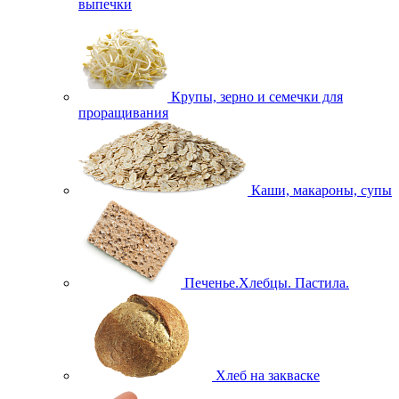
выпечки
Крупы, зерно и семечки для
проращивания
Каши, макароны, супы
Печенье.Хлебцы. Пастила.
Хлеб на закваске