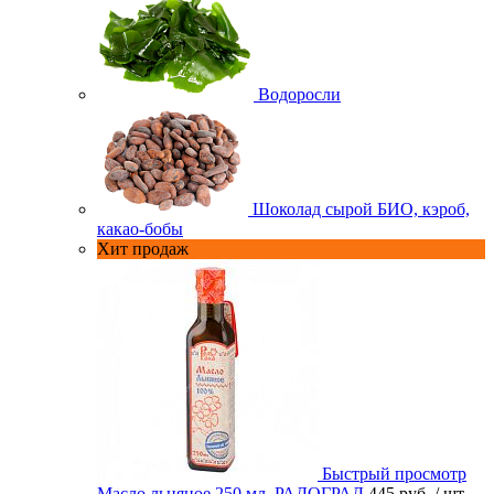
Водоросли
Шоколад сырой БИО, кэроб,
какао-бобы
Хит продаж
Быстрый просмотр
Масло льняное 250 мл. РАДОГРАД
445 руб.
/ шт