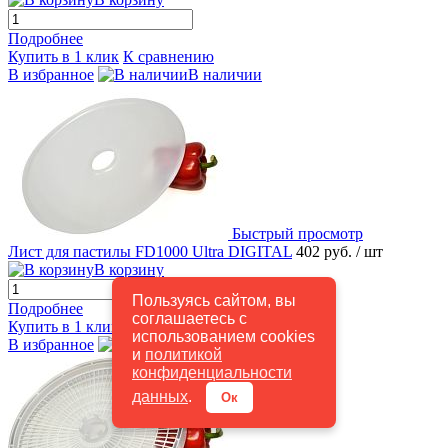
Подробнее
Купить в 1 клик
К сравнению
В избранное
В наличии
Быстрый просмотр
Лист для пастилы FD1000 Ultra DIGITAL
402 руб.
/ шт
В корзину
Пользуясь сайтом, вы
Подробнее
соглашаетесь с
Купить в 1 клик
К сравнению
использованием cookies
В избранное
В наличии
и
политикой
конфиденциальности
данных
.
Ок