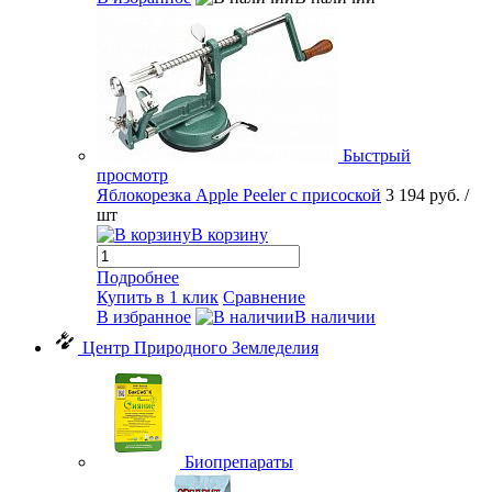
Быстрый
просмотр
Яблокорезка Apple Peeler с присоской
3 194 руб.
/
шт
В корзину
Подробнее
Купить в 1 клик
Сравнение
В избранное
В наличии
Центр Природного Земледелия
Биопрепараты