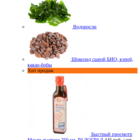
Водоросли
Шоколад сырой БИО, кэроб,
какао-бобы
Хит продаж
Быстрый просмотр
Масло льняное 250 мл. РАДОГРАД
445 руб.
/ шт