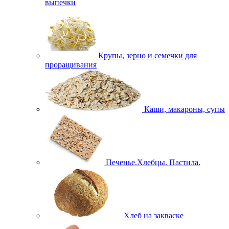
выпечки
Крупы, зерно и семечки для
проращивания
Каши, макароны, супы
Печенье.Хлебцы. Пастила.
Хлеб на закваске