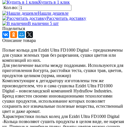
Купить в 1 клик
Кол-во:
Нашли дешевле
Рассчитать доставку
В наличии 5
шт
Поделиться
Описание товара
Полые кольца для Ezidri Ultra FD1000 Digital – предназначены
для сушки зеленых трав без разрезания, сушки цветов или
композиций из них.
Для увеличение высоты между поддонами. Используются для
приготовления йогурта, расстойки теста, сушки трав, цветов,
продуктов целиком (хурма, инжир)
Комплектующие к дегидратору изготовлены тем же
производителем, что и сама сушилка Ezidri Ultra FD1000
Digital – новозеландской компанией Hydraflow Industries.
Бренд известен своими инновационными технологиями
сушки продуктов, использование которых позволяет
сохранить все изначальные полезные вещества, естественный
цвет и даже аромат.
Характеристики полых колец для Ezidri Ultra FD1000 Digital
-Кольца позволяют сушить продукты в целом виде, не нарезая
их. Пряные и лечебные травы, букеты цветов можно сушить