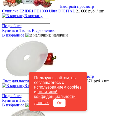
Быстрый просмотр
Сушилка EZIDRI FD1000 Ultra DIGITAL
21 668 руб.
/ шт
В корзину
Подробнее
Купить в 1 клик
К сравнению
В избранное
В наличии
Быстрый просмотр
Пользуясь сайтом, вы
Лист для пастилы FD500 Snackmaker DIGITAL
371 руб.
/ шт
соглашаетесь с
В корзину
использованием cookies
и
политикой
Подробнее
конфиденциальности
Купить в 1 клик
К сравнению
данных
.
Ок
В избранное
В наличии