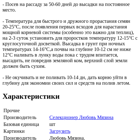
- Посев на рассаду за 50-60 дней до высадки на постоянное
место.
- Температура для быстрого и дружного прорастания семян
20-25°С, после появления первых всходов для нарастания
мощной корневой системы (особенно это важно для теплиц),
на 2-3 суток установить для проростков температуру 12-15°С с
круглосуточной досветкой. Высадка в грунт при ночных
температурах 14-16°С,а почвы на глубине 10-12 см не ниже
12°С наливать в лунку воды пока с трудом впитается,
высадить, не повредив земляной ком, верхний слой земли
должен быть сухим.
- Не окучивать и не поливать 10-14 дн, дать корню уйти в
глубину для экономии своих сил и средств на полив летом.
Характеристики
Прочие
Производитель
Селекционер Любовь Мязина
Базовая единица
шт
Картинки
Загрузить
Производитель
Любовь Мязина.