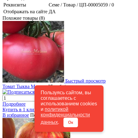
Реквизиты
Семе / Товар / ЦП-00005059 / 0
Отображать на сайте
ДА
Похожие товары (8)
Быстрый просмотр
Томат Тыква Мязина
35 руб.
/ шт
Подписаться
Пользуясь сайтом, вы
соглашаетесь с
использованием cookies
Подробнее
и
политикой
Купить в 1 клик
К сравнению
конфиденциальности
В избранное
Под заказ
данных
.
Ок