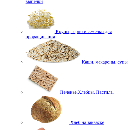
выпечки
Крупы, зерно и семечки для
проращивания
Каши, макароны, супы
Печенье.Хлебцы. Пастила.
Хлеб на закваске