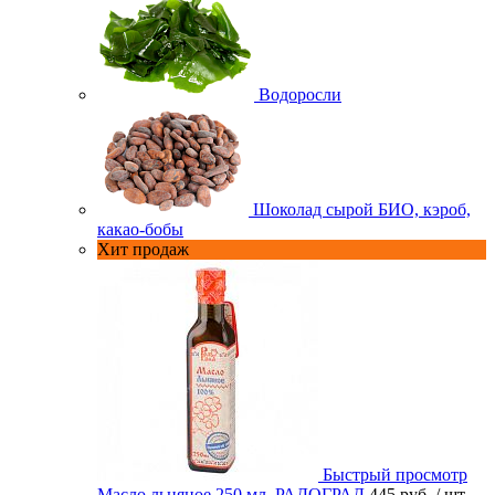
Водоросли
Шоколад сырой БИО, кэроб,
какао-бобы
Хит продаж
Быстрый просмотр
Масло льняное 250 мл. РАДОГРАД
445 руб.
/ шт