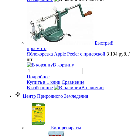
Быстрый
просмотр
Яблокорезка Apple Peeler с присоской
3 194 руб.
/
шт
В корзину
Подробнее
Купить в 1 клик
Сравнение
В избранное
В наличии
Центр Природного Земледелия
Биопрепараты