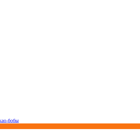
као-бобы