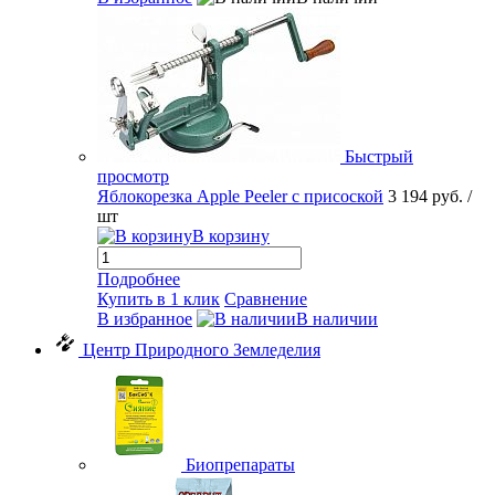
Быстрый
просмотр
Яблокорезка Apple Peeler с присоской
3 194 руб.
/
шт
В корзину
Подробнее
Купить в 1 клик
Сравнение
В избранное
В наличии
Центр Природного Земледелия
Биопрепараты