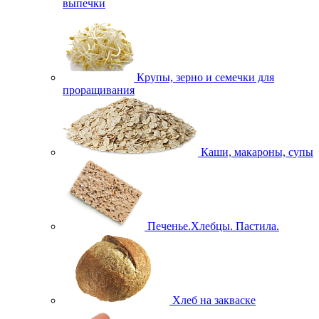
выпечки
Крупы, зерно и семечки для
проращивания
Каши, макароны, супы
Печенье.Хлебцы. Пастила.
Хлеб на закваске