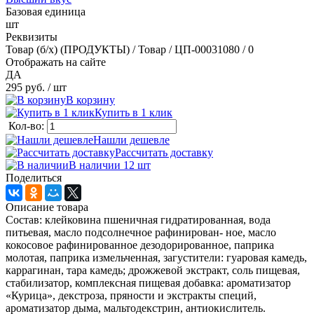
Базовая единица
шт
Реквизиты
Товар (б/х) (ПРОДУКТЫ) / Товар / ЦП-00031080 / 0
Отображать на сайте
ДА
295 руб.
/ шт
В корзину
Купить в 1 клик
Кол-во:
Нашли дешевле
Рассчитать доставку
В наличии 12
шт
Поделиться
Описание товара
Состав: клейковина пшеничная гидратированная, вода
питьевая, масло подсолнечное рафинирован- ное, масло
кокосовое рафинированное дезодорированное, паприка
молотая, паприка измельченная, загустители: гуаровая камедь,
каррагинан, тара камедь; дрожжевой экстракт, соль пищевая,
стабилизатор, комплексная пищевая добавка: ароматизатор
«Курица», декстроза, пряности и экстракты специй,
ароматизатор дыма, мальтодекстрин, антиокислитель.