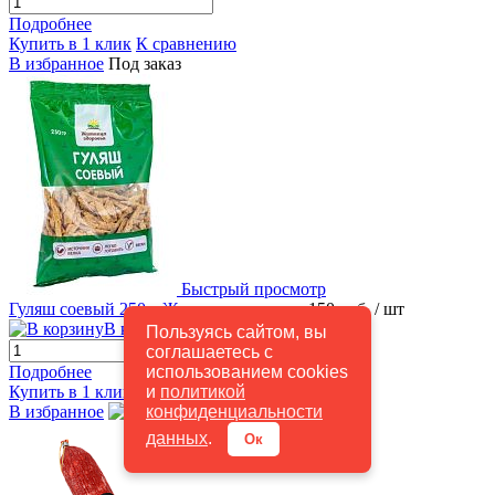
Подробнее
Купить в 1 клик
К сравнению
В избранное
Под заказ
Быстрый просмотр
Гуляш соевый 250 г Житница здоровья
150 руб.
/ шт
В корзину
Пользуясь сайтом, вы
соглашаетесь с
использованием cookies
Подробнее
и
политикой
Купить в 1 клик
К сравнению
конфиденциальности
В избранное
В наличии
данных
.
Ок