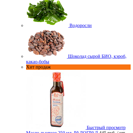
Водоросли
Шоколад сырой БИО, кэроб,
какао-бобы
Хит продаж
Быстрый просмотр
Масло льняное 250 мл. РАДОГРАД
445 руб.
/ шт