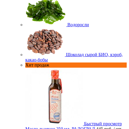
Водоросли
Шоколад сырой БИО, кэроб,
какао-бобы
Хит продаж
Быстрый просмотр
Масло льняное 250 мл. РАДОГРАД
445 руб.
/ шт