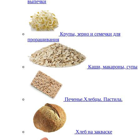
выпечки
Крупы, зерно и семечки для
проращивания
Каши, макароны, супы
Печенье.Хлебцы. Пастила.
Хлеб на закваске