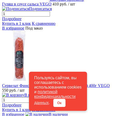
Гуляш в соусе сальса VEGO
410 руб.
/ шт
Подписаться
Подробнее
Купить в 1 клик
К сравнению
В избранное
Под заказ
Пользуясь сайтом, вы
Быстрый просмотр
соглашаетесь с
Сервелат Финский варено-копченая (полиамид) 400г VEGO
использованием cookies
550 руб.
/ шт
и
политикой
В корзину
конфиденциальности
данных
.
Ок
Подробнее
Купить в 1 клик
К сравнению
В избранное
В наличии