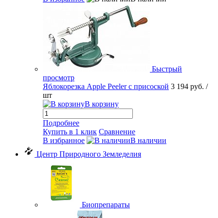
Быстрый
просмотр
Яблокорезка Apple Peeler с присоской
3 194 руб.
/
шт
В корзину
Подробнее
Купить в 1 клик
Сравнение
В избранное
В наличии
Центр Природного Земледелия
Биопрепараты