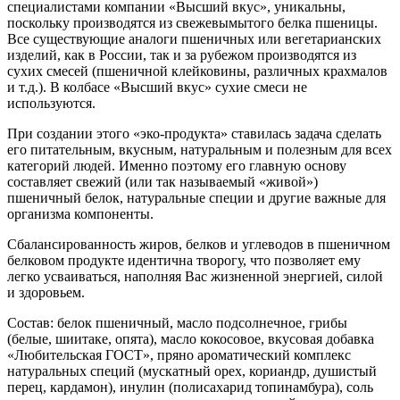
специалистами компании «Высший вкус», уникальны,
поскольку производятся из свежевымытого белка пшеницы.
Все существующие аналоги пшеничных или вегетарианских
изделий, как в России, так и за рубежом производятся из
сухих смесей (пшеничной клейковины, различных крахмалов
и т.д.). В колбасе «Высший вкус» сухие смеси не
используются.
При создании этого «эко-продукта» ставилась задача сделать
его питательным, вкусным, натуральным и полезным для всех
категорий людей. Именно поэтому его главную основу
составляет свежий (или так называемый «живой»)
пшеничный белок, натуральные специи и другие важные для
организма компоненты.
Сбалансированность жиров, белков и углеводов в пшеничном
белковом продукте идентична творогу, что позволяет ему
легко усваиваться, наполняя Вас жизненной энергией, силой
и здоровьем.
Состав: белок пшеничный, масло подсолнечное, грибы
(белые, шиитаке, опята), масло кокосовое, вкусовая добавка
«Любительская ГОСТ», пряно ароматический комплекс
натуральных специй (мускатный орех, кориандр, душистый
перец, кардамон), инулин (полисахарид топинамбура), соль