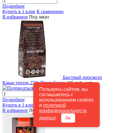
Подробнее
Купить в 1 клик
К сравнению
В избранное
Под заказ
Быстрый просмотр
Какао тертое 250г Пища Богов
445 руб.
/ шт
Подписаться
Пользуясь сайтом, вы
соглашаетесь с
Подробнее
использованием cookies
Купить в 1 клик
К сравнению
и
политикой
В избранное
Под заказ
конфиденциальности
данных
.
Ок