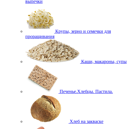
выпечки
Крупы, зерно и семечки для
проращивания
Каши, макароны, супы
Печенье.Хлебцы. Пастила.
Хлеб на закваске