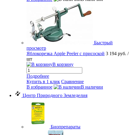
Быстрый
просмотр
Яблокорезка Apple Peeler с присоской
3 194 руб.
/
шт
В корзину
Подробнее
Купить в 1 клик
Сравнение
В избранное
В наличии
Центр Природного Земледелия
Биопрепараты