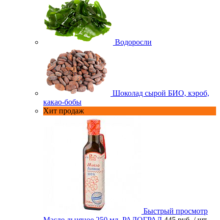
Водоросли
Шоколад сырой БИО, кэроб,
какао-бобы
Хит продаж
Быстрый просмотр
Масло льняное 250 мл. РАДОГРАД
445 руб.
/ шт