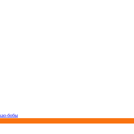
као-бобы