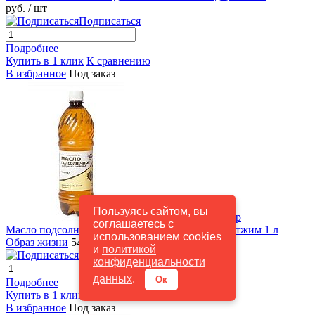
руб.
/ шт
Подписаться
Подробнее
Купить в 1 клик
К сравнению
В избранное
Под заказ
Пользуясь сайтом, вы
Быстрый просмотр
соглашаетесь с
Масло подсолнечное нерафинированное, хол. отжим 1 л
использованием cookies
Образ жизни
540 руб.
/ шт
и
политикой
Подписаться
конфиденциальности
данных
.
Ок
Подробнее
Купить в 1 клик
К сравнению
В избранное
Под заказ