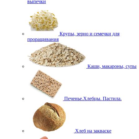
выпечки
Крупы, зерно и семечки для
проращивания
Каши, макароны, супы
Печенье.Хлебцы. Пастила.
Хлеб на закваске