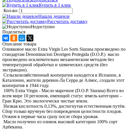
Купить в 1 клик
Кол-во:
Нашли дешевле
Рассчитать доставку
Недоступно
Поделиться
Описание товара
Оливковое масло Extra Virgin Les Sorts Siurana произведено по
стандартам Denominacion Deorigen Protegida (D.O.P.) масло
произведено исключительно механическим методом без
температурной обработки и химических средств (без
экстракции).
Сельскохозяйственный кооператив находится в Испании, в
Каталонии, жители деревни-Ла Серра де Алмос, создали этот
кооператив в 1944 году.
100% Extra Virgin - Масло марочное (D.O.P. Siurana) Всего во
всем мире 10 регионов, имеющий статус земель категории –
Гран Крю. Это экологически чистые земли.
Низкая кислотность 0,13%, достигнутая естественным путём.
Сбор только вручную без повреждения целостности плодов.
Отжим в первые часы сразу после сбора урожая.
Масло получено из оливок высокой категории 100% сорт
Арбекина.