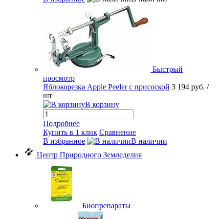
Быстрый
просмотр
Яблокорезка Apple Peeler с присоской
3 194 руб.
/
шт
В корзину
Подробнее
Купить в 1 клик
Сравнение
В избранное
В наличии
Центр Природного Земледелия
Биопрепараты