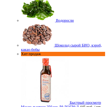
Водоросли
Шоколад сырой БИО, кэроб,
какао-бобы
Хит продаж
Быстрый просмотр
Масло льняное 250 мл. РАДОГРАД
445 руб.
/ шт