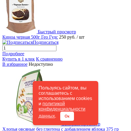
Быстрый просмотр
Киноа черная 500г Гео Гудс
250 руб.
/ шт
Подписаться
Подробнее
Купить в 1 клик
К сравнению
В избранное
Недоступно
Пользуясь сайтом, вы
соглашаетесь с
использованием cookies
и
политикой
конфиденциальности
данных
.
Ок
Быстрый просмотр
Хлопья овсяные без глютена с добавлением яблока 375 гр