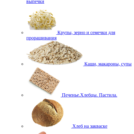
выпечки
Крупы, зерно и семечки для
проращивания
Каши, макароны, супы
Печенье.Хлебцы. Пастила.
Хлеб на закваске