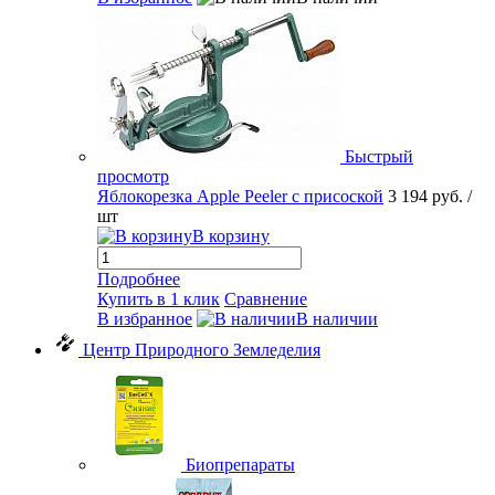
Быстрый
просмотр
Яблокорезка Apple Peeler с присоской
3 194 руб.
/
шт
В корзину
Подробнее
Купить в 1 клик
Сравнение
В избранное
В наличии
Центр Природного Земледелия
Биопрепараты