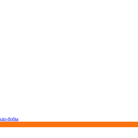
као-бобы