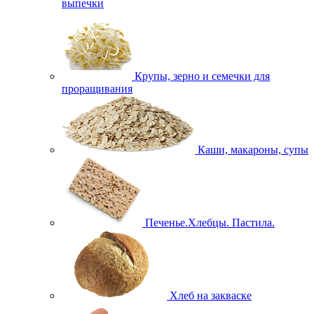
выпечки
Крупы, зерно и семечки для
проращивания
Каши, макароны, супы
Печенье.Хлебцы. Пастила.
Хлеб на закваске