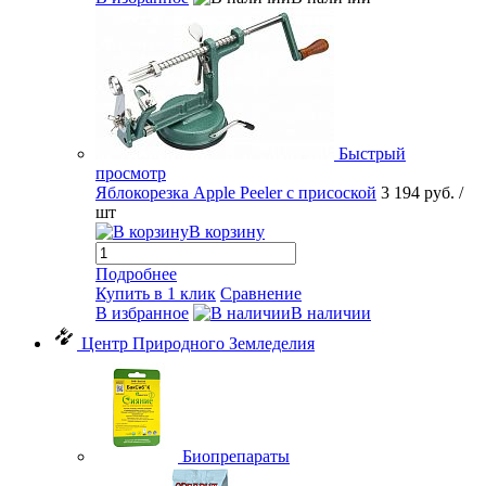
Быстрый
просмотр
Яблокорезка Apple Peeler с присоской
3 194 руб.
/
шт
В корзину
Подробнее
Купить в 1 клик
Сравнение
В избранное
В наличии
Центр Природного Земледелия
Биопрепараты