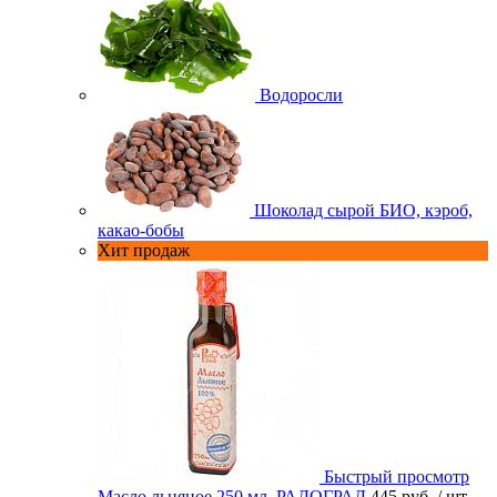
Водоросли
Шоколад сырой БИО, кэроб,
какао-бобы
Хит продаж
Быстрый просмотр
Масло льняное 250 мл. РАДОГРАД
445 руб.
/ шт