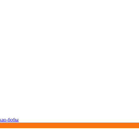
као-бобы