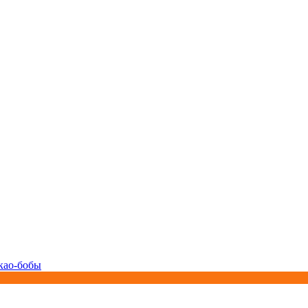
као-бобы