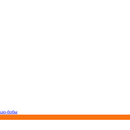
као-бобы