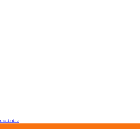
као-бобы