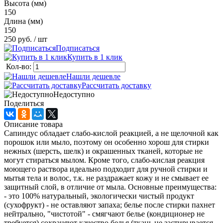
Высота (мм)
150
Длина (мм)
150
250 руб.
/ шт
Подписаться
Купить в 1 клик
Кол-во:
Нашли дешевле
Рассчитать доставку
Недоступно
Поделиться
Описание товара
Сапиндус обладает слабо-кислой реакцией, а не щелочной как
порошок или мыло, поэтому он особенно хорош для стирки
нежных (шерсть, шелк) и окрашенных тканей, которые не
могут стираться мылом. Кроме того, слабо-кислая реакция
моющего раствора идеально подходит для ручной стирки и
мытья тела и волос, т.к. не раздражает кожу и не смывает ее
защитный слой, в отличие от мыла. Основные преимущества:
- это 100% натуральный, экологически чистый продукт
(сухофрукт) - не оставляют запаха; белье после стирки пахнет
нейтрально, "чистотой" - смягчают белье (кондиционер не
требуется) сохраняют качество белья (ткань не застирывается