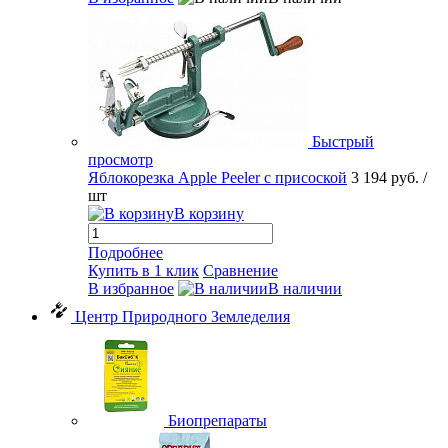
Быстрый
просмотр
Яблокорезка Apple Peeler с присоской
3 194 руб.
/
шт
В корзину
Подробнее
Купить в 1 клик
Сравнение
В избранное
В наличии
Центр Природного Земледелия
Биопрепараты