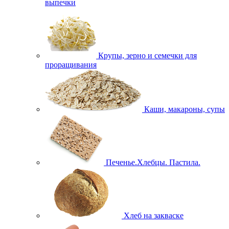
выпечки
Крупы, зерно и семечки для
проращивания
Каши, макароны, супы
Печенье.Хлебцы. Пастила.
Хлеб на закваске