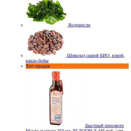
Водоросли
Шоколад сырой БИО, кэроб,
какао-бобы
Хит продаж
Быстрый просмотр
Масло льняное 250 мл. РАДОГРАД
445 руб.
/ шт