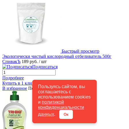
Быстрый просмотр
Экологически чистый кислородный отбеливатель 500г
СпивакЪ
189 руб.
/ шт
Подписаться
Подробнее
Купить в 1 клик
К сравнению
Пользуясь сайтом, вы
В избранное
Под заказ
соглашаетесь с
использованием cookies
и
политикой
конфиденциальности
данных
.
Ок