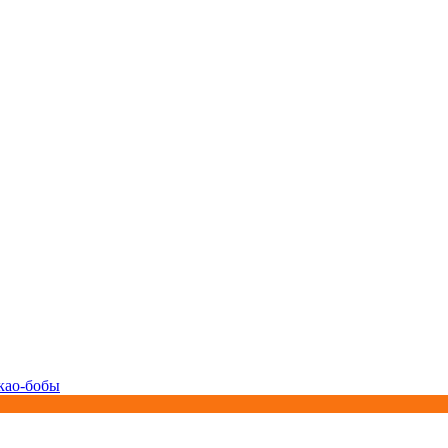
као-бобы