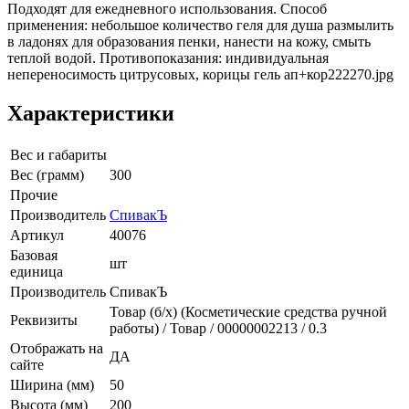
Подходят для ежедневного использования. Способ
применения: небольшое количество геля для душа размылить
в ладонях для образования пенки, нанести на кожу, смыть
теплой водой. Противопоказания: индивидуальная
непереносимость цитрусовых, корицы гель ап+кор222270.jpg
Характеристики
Вес и габариты
Вес (грамм)
300
Прочие
Производитель
СпивакЪ
Артикул
40076
Базовая
шт
единица
Производитель
СпивакЪ
Товар (б/х) (Косметические средства ручной
Реквизиты
работы) / Товар / 00000002213 / 0.3
Отображать на
ДА
сайте
Ширина (мм)
50
Высота (мм)
200