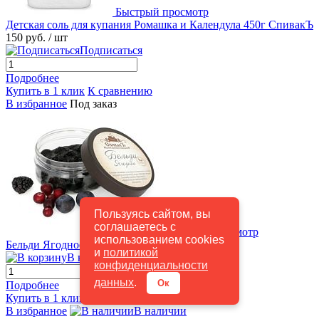
Быстрый просмотр
Детская соль для купания Ромашка и Календула 450г СпивакЪ
150 руб.
/ шт
Подписаться
Подробнее
Купить в 1 клик
К сравнению
В избранное
Под заказ
Пользуясь сайтом, вы
соглашаетесь с
Быстрый просмотр
использованием cookies
Бельди Ягодное СпивакЪ
289 руб.
/ шт
и
политикой
В корзину
конфиденциальности
данных
.
Ок
Подробнее
Купить в 1 клик
К сравнению
В избранное
В наличии