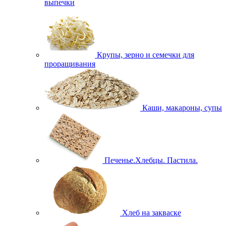
выпечки
Крупы, зерно и семечки для
проращивания
Каши, макароны, супы
Печенье.Хлебцы. Пастила.
Хлеб на закваске