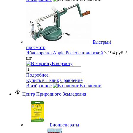
Быстрый
просмотр
Яблокорезка Apple Peeler с присоской
3 194 руб.
/
шт
В корзину
Подробнее
Купить в 1 клик
Сравнение
В избранное
В наличии
Центр Природного Земледелия
Биопрепараты