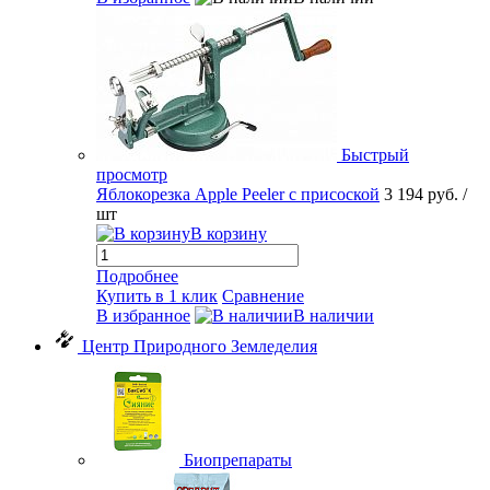
Быстрый
просмотр
Яблокорезка Apple Peeler с присоской
3 194 руб.
/
шт
В корзину
Подробнее
Купить в 1 клик
Сравнение
В избранное
В наличии
Центр Природного Земледелия
Биопрепараты