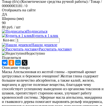
Товар (б/х) (Косметические средства ручной работы) / Товар /
00000003181 / 0
Отображать на сайте
ДА
Ширина (мм)
90
80 руб.
/ шт
Подписаться
Купить в 1 клик
Кол-во:
Нашли дешевле
Рассчитать доставку
Недоступно
Поделиться
Описание товара
Маска Апельсиновая из желтой глины - приятный аромат
цитрусовых и бережное очищение! Желтая глина содержит
большое количество абсорбентов, а также калий, железо,
марганец и другие полезные вещества, благодаря чему
способствует успешному выведению из организма токсинов и
шлаков, препятствует старению кожи, улучшает работу
кровеносной системы. Эфирные масла апельсина, мандарина
и гваякового дерева помогают выровнять рельеф эпидермиса,
тонизируют и восстанавливают кожу, повышают упругость и