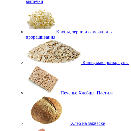
выпечки
Крупы, зерно и семечки для
проращивания
Каши, макароны, супы
Печенье.Хлебцы. Пастила.
Хлеб на закваске