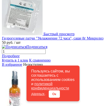
Быстрый просмотр
Гидрогелевые патчи "Увлажнение 72 часа", саше 8г Микролиз
50 руб.
/ шт
Подписаться
Подробнее
Купить в 1 клик
К сравнению
В избранное
Недоступно
Пользуясь сайтом, вы
соглашаетесь с
использованием cookies
и
политикой
конфиденциальности
данных
.
Ок