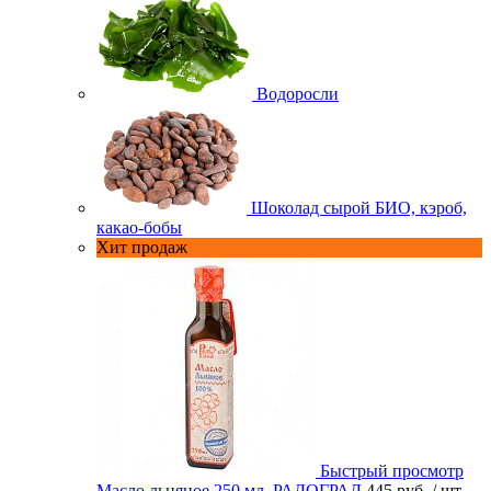
Водоросли
Шоколад сырой БИО, кэроб,
какао-бобы
Хит продаж
Быстрый просмотр
Масло льняное 250 мл. РАДОГРАД
445 руб.
/ шт