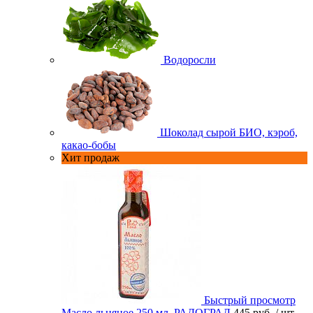
Водоросли
Шоколад сырой БИО, кэроб,
какао-бобы
Хит продаж
Быстрый просмотр
Масло льняное 250 мл. РАДОГРАД
445 руб.
/ шт