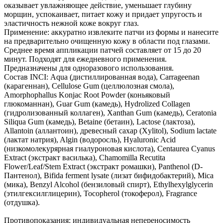
оказывает увлажняющее действие, уменьшает глубину
морщин, успокаивает, питает кожу и придает упругость и
эластичность нежной коже вокруг глаз.
Применение: аккуратно извлеките патчи из формы и нанесите
на предварительно очищенную кожу в области под глазами.
Среднее время аппликации патчей составляет от 15 до 20
минут. Подходят для ежедневного применения.
Предназначены для одноразового использования.
Состав INCI: Aqua (дистиллированная вода), Carrageenan
(карагеннан), Cellulose Gum (целлюлозная смола),
Amorphophallus Konjac Root Powder (коньяковый
глюкоманнан), Guar Gum (камедь), Hydrolized Collagen
(гидролизованный коллаген), Xanthan Gum (камедь), Ceratonia
Siliqua Gum (камедь), Betaine (бетаин), Lactose (лактоза),
Allantoin (аллантоин), древесный сахар (Xylitol), Sodium lactate
(лактат натрия), Algin (водоросль), Hyaluronic Acid
(низкомолекурярная гиалуроновая кислота), Centaurea Cyanus
Extract (экстракт василька), Chamomilla Recutita
Flower/Leaf/Stem Extract (экстракт ромашки), Panthenol (D-
Пантенол), Bifida ferment lysate (лизат бифидобактерий), Mica
(мика), Benzyl Alcohol (бензиловый спирт), Ethylhexylglycerin
(этилгексилглицерин), Tocopherol (токоферол), Fragrance
(отдушка).
Противопоказания: индивидуальная непереносимость