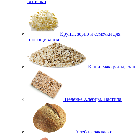
выпечки
Крупы, зерно и семечки для
проращивания
Каши, макароны, супы
Печенье.Хлебцы. Пастила.
Хлеб на закваске