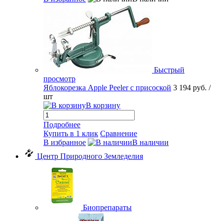
Быстрый
просмотр
Яблокорезка Apple Peeler с присоской
3 194 руб.
/
шт
В корзину
Подробнее
Купить в 1 клик
Сравнение
В избранное
В наличии
Центр Природного Земледелия
Биопрепараты