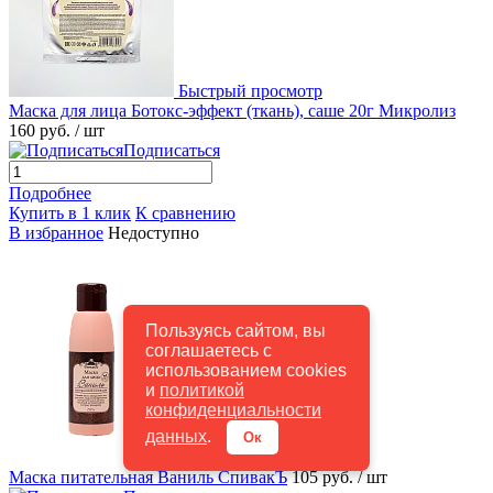
Быстрый просмотр
Маска для лица Ботокс-эффект (ткань), саше 20г Микролиз
160 руб.
/ шт
Подписаться
Подробнее
Купить в 1 клик
К сравнению
В избранное
Недоступно
Пользуясь сайтом, вы
соглашаетесь с
использованием cookies
и
политикой
конфиденциальности
данных
.
Ок
Быстрый просмотр
Маска питательная Ваниль СпивакЪ
105 руб.
/ шт