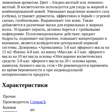
лимонным ароматом. Цвет – бледно-желтый или лимонно-
желтый. В косметологии используется для ухода за жирной и
комбинированной кожей. Уменьшает выделение кожного сала
(себума), устраняет дерматиты, эффективно в борьбе с угревой
сыпью, гнойничками. Выравнивает тон кожи. Также
добавляется в различные маски для нормальных и жирных
волос. Устраняет перхоть, активно борется с грибковыми
инфекциями. Психоэмоциональное действие: придает
бодрость, поднимает настроение, повышает концентрацию и
внимание, является возбудителем центральной нервной
системы. Дозировка: •Аромалампа: 5-8 кап эфирного масла на
15 м2 •Ванна: 4-8 кап. на ванну •Массаж: 4-5 кап. эфирного
масла на 10 мл масла основы •Обогащение косметических
средств: 5-8 кап. эфирного масла на 20 г основы крема,
шампуня, базового масла, геля • Не рекомендуется применять
во время беременности и при индивидуальной
непереносимости продукта.
Характеристики
Прочие
Производитель
СпивакЪ
Базовая
шт
единица