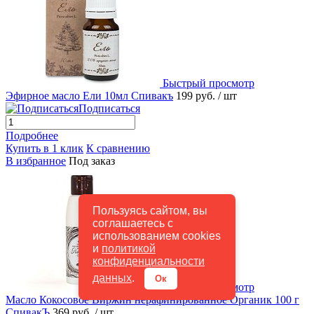
Быстрый просмотр
Эфирное масло Ели 10мл Спивакъ
199 руб.
/ шт
Подписаться
Подробнее
Купить в 1 клик
К сравнению
В избранное
Под заказ
Пользуясь сайтом, вы
соглашаетесь с
использованием cookies
и
политикой
конфиденциальности
данных
.
Ок
Быстрый просмотр
Масло Кокосовое Виржин нерафинированное Органик 100 г
СпивакЪ
369 руб.
/ шт