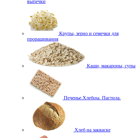
выпечки
Крупы, зерно и семечки для
проращивания
Каши, макароны, супы
Печенье.Хлебцы. Пастила.
Хлеб на закваске