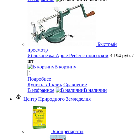
Быстрый
просмотр
Яблокорезка Apple Peeler с присоской
3 194 руб.
/
шт
В корзину
Подробнее
Купить в 1 клик
Сравнение
В избранное
В наличии
Центр Природного Земледелия
Биопрепараты