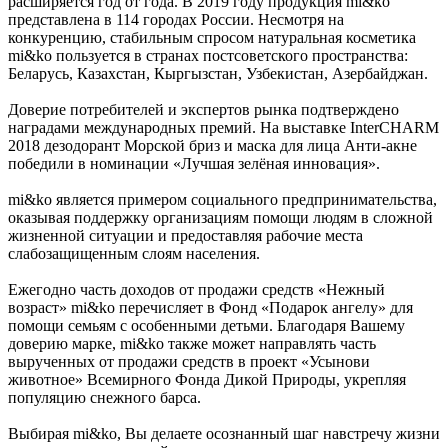
расширяется год от года. В 2019 году продукция mi&ko
представлена в 114 городах России. Несмотря на
конкуренцию, стабильным спросом натуральная косметика
mi&ko пользуется в странах постсоветского пространства:
Беларусь, Казахстан, Кыргызстан, Узбекистан, Азербайджан.
Доверие потребителей и экспертов рынка подтверждено
наградами международных премий. На выставке InterCHARM
2018 дезодорант Морской бриз и маска для лица Анти-акне
победили в номинации «Лучшая зелёная инновация».
mi&ko является примером социального предпринимательства,
оказывая поддержку организациям помощи людям в сложной
жизненной ситуации и предоставляя рабочие места
слабозащищенным слоям населения.
Ежегодно часть доходов от продажи средств «Нежный
возраст» mi&ko перечисляет в Фонд «Подарок ангелу» для
помощи семьям с особенными детьми. Благодаря Вашему
доверию марке, mi&ko также может направлять часть
вырученных от продажи средств в проект «Усынови
животное» Всемирного Фонда Дикой Природы, укрепляя
популяцию снежного барса.
Выбирая mi&ko, Вы делаете осознанный шаг навстречу жизни