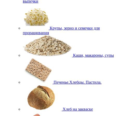
выпечки
Крупы, зерно и семечки для
проращивания
Каши, макароны, супы
Печенье.Хлебцы. Пастила.
Хлеб на закваске