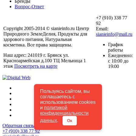
Бренды
Вопрос-Ответ
+7 (910) 338 77
92
Copyright 2005-2014 © sianieinfo.ru Центр
Email:
Природного ЗемлеДелия, Продукты для
sianieinfo@mail.ru
здорового питания, Натуральная
График
косметика. Все права защищены.
работы
Наш адрес: 241019 г. Брянск ул.
Ежедневно:
Красноармейская д.100 ТЦ Мельница 1
с 10:00 до
этаж
Посмотреть на карте
19:00
Пользуясь сайтом, вы
соглашаетесь с
использованием cookies
и
политикой
конфиденциальности
данных
.
Ок
Обратная связь
+7 (910) 338 77 92