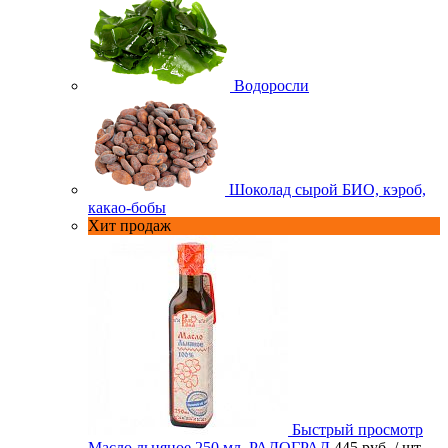
Водоросли
Шоколад сырой БИО, кэроб,
какао-бобы
Хит продаж
Быстрый просмотр
Масло льняное 250 мл. РАДОГРАД
445 руб.
/ шт