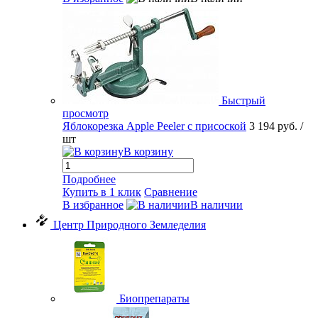
Быстрый
просмотр
Яблокорезка Apple Peeler с присоской
3 194 руб.
/
шт
В корзину
Подробнее
Купить в 1 клик
Сравнение
В избранное
В наличии
Центр Природного Земледелия
Биопрепараты