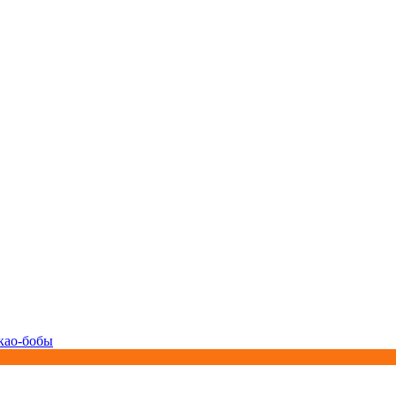
као-бобы