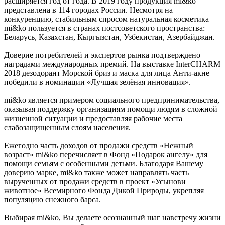
расширяется год от года. В 2019 году продукция mi&ko
представлена в 114 городах России. Несмотря на
конкуренцию, стабильным спросом натуральная косметика
mi&ko пользуется в странах постсоветского пространства:
Беларусь, Казахстан, Кыргызстан, Узбекистан, Азербайджан.
Доверие потребителей и экспертов рынка подтверждено
наградами международных премий. На выставке InterCHARM
2018 дезодорант Морской бриз и маска для лица Анти-акне
победили в номинации «Лучшая зелёная инновация».
mi&ko является примером социального предпринимательства,
оказывая поддержку организациям помощи людям в сложной
жизненной ситуации и предоставляя рабочие места
слабозащищенным слоям населения.
Ежегодно часть доходов от продажи средств «Нежный
возраст» mi&ko перечисляет в Фонд «Подарок ангелу» для
помощи семьям с особенными детьми. Благодаря Вашему
доверию марке, mi&ko также может направлять часть
вырученных от продажи средств в проект «Усынови
животное» Всемирного Фонда Дикой Природы, укрепляя
популяцию снежного барса.
Выбирая mi&ko, Вы делаете осознанный шаг навстречу жизни