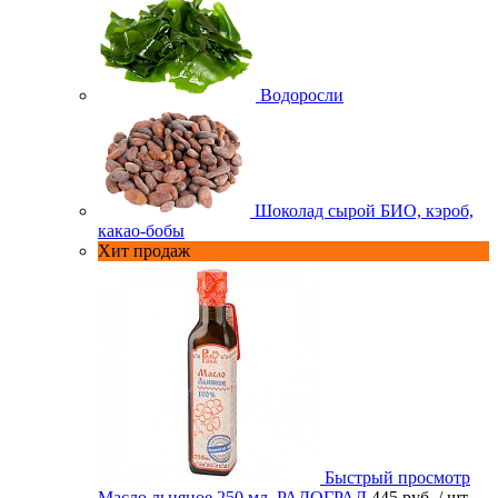
Водоросли
Шоколад сырой БИО, кэроб,
какао-бобы
Хит продаж
Быстрый просмотр
Масло льняное 250 мл. РАДОГРАД
445 руб.
/ шт