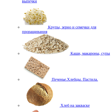
выпечки
Крупы, зерно и семечки для
проращивания
Каши, макароны, супы
Печенье.Хлебцы. Пастила.
Хлеб на закваске