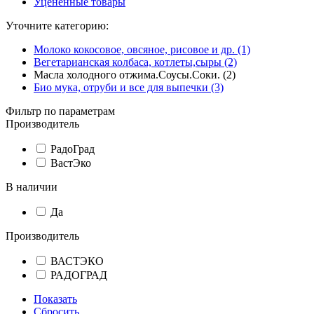
Уцененные товары
Уточните категорию:
Молоко кокосовое, овсяное, рисовое и др. (1)
Вегетарианская колбаса, котлеты,сыры (2)
Масла холодного отжима.Соусы.Соки. (2)
Био мука, отруби и все для выпечки (3)
Фильтр по параметрам
Производитель
РадоГрад
ВастЭко
В наличии
Да
Производитель
ВАСТЭКО
РАДОГРАД
Показать
Сбросить