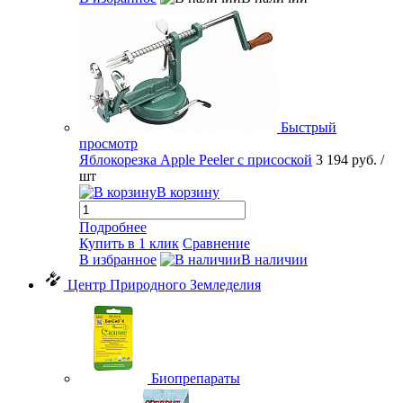
Быстрый
просмотр
Яблокорезка Apple Peeler с присоской
3 194 руб.
/
шт
В корзину
Подробнее
Купить в 1 клик
Сравнение
В избранное
В наличии
Центр Природного Земледелия
Биопрепараты