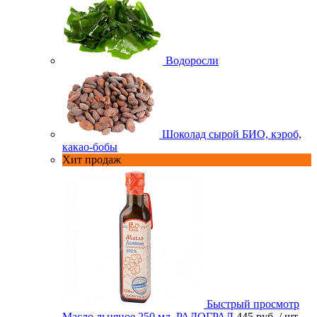
Водоросли
Шоколад сырой БИО, кэроб,
какао-бобы
Хит продаж
Быстрый просмотр
Масло льняное 250 мл. РАДОГРАД
445 руб.
/ шт