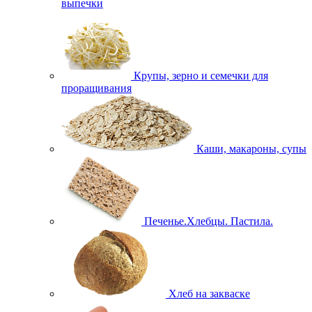
выпечки
Крупы, зерно и семечки для
проращивания
Каши, макароны, супы
Печенье.Хлебцы. Пастила.
Хлеб на закваске