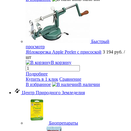
Быстрый
просмотр
Яблокорезка Apple Peeler с присоской
3 194 руб.
/
шт
В корзину
Подробнее
Купить в 1 клик
Сравнение
В избранное
В наличии
Центр Природного Земледелия
Биопрепараты