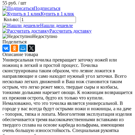
55 руб.
/ шт
Подписаться
Купить в 1 клик
Кол-во:
Нашли дешевле
Рассчитать доставку
Недоступно
Поделиться
Описание товара
Универсальная точилка превращает заточку ножей или
ножниц в легкий и простой процесс. Точилка
сконструирована таким образом, что лезвие ложится в
направляющие и само находит нужный угол заточки. Всего
несколько легких движений и Ваш нож становится таким
острым, что легко режет мясо, твердые сыры и колбасы,
тонкими дольками нарезает овощи. К ножницам возвращается
их прежняя острота, будто их только что купили.
Немаловажно, что это точилка является универсальной. В
городе у вас всегда будут острыми ножи и ножницы, а на даче
- топорик, тяпка и лопата. Многолетняя эксплуатация изделия
обеспечивается тремя высококачественными вставками из
твердого сплава на основе карбида вольфрама, имеющими
очень большую износостойкость. Специальная рукоятка