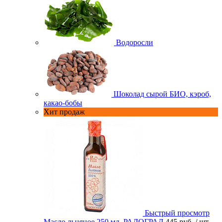
Водоросли
Шоколад сырой БИО, кэроб,
какао-бобы
Хит продаж
Быстрый просмотр
Масло льняное 250 мл. РАДОГРАД
445 руб.
/ шт