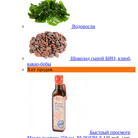
Водоросли
Шоколад сырой БИО, кэроб,
какао-бобы
Хит продаж
Быстрый просмотр
Масло льняное 250 мл. РАДОГРАД
445 руб.
/ шт