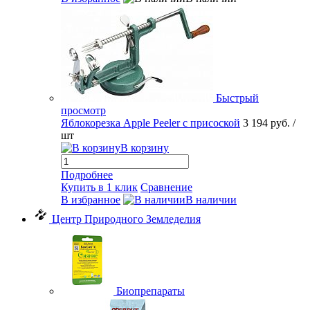
Быстрый
просмотр
Яблокорезка Apple Peeler с присоской
3 194 руб.
/
шт
В корзину
Подробнее
Купить в 1 клик
Сравнение
В избранное
В наличии
Центр Природного Земледелия
Биопрепараты