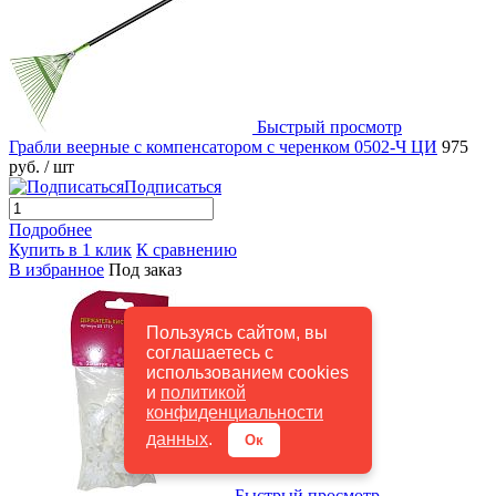
Быстрый просмотр
Грабли веерные с компенсатором с черенком 0502-Ч ЦИ
975
руб.
/ шт
Подписаться
Подробнее
Купить в 1 клик
К сравнению
В избранное
Под заказ
Пользуясь сайтом, вы
соглашаетесь с
использованием cookies
и
политикой
конфиденциальности
данных
.
Ок
Быстрый просмотр