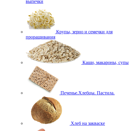
выпечки
Крупы, зерно и семечки для
проращивания
Каши, макароны, супы
Печенье.Хлебцы. Пастила.
Хлеб на закваске