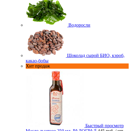
Водоросли
Шоколад сырой БИО, кэроб,
какао-бобы
Хит продаж
Быстрый просмотр
Масло льняное 250 мл. РАДОГРАД
445 руб.
/ шт