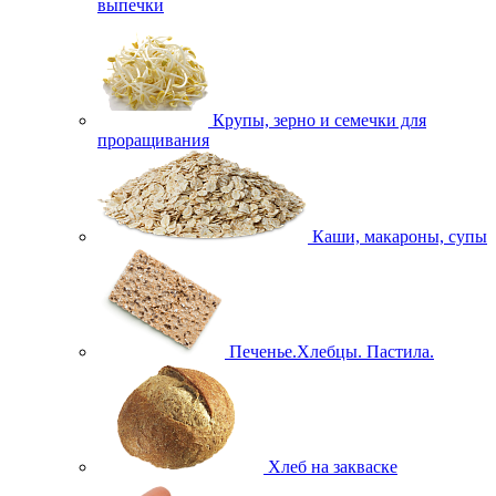
выпечки
Крупы, зерно и семечки для
проращивания
Каши, макароны, супы
Печенье.Хлебцы. Пастила.
Хлеб на закваске