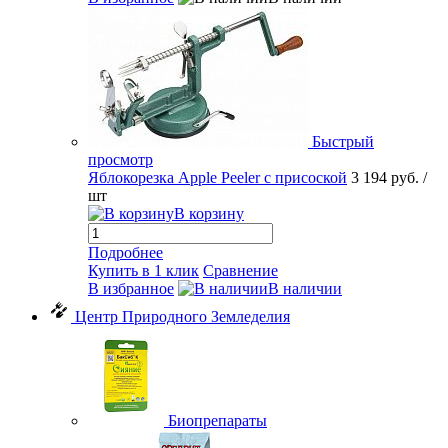
Быстрый
просмотр
Яблокорезка Apple Peeler с присоской
3 194 руб.
/
шт
В корзину
Подробнее
Купить в 1 клик
Сравнение
В избранное
В наличии
Центр Природного Земледелия
Биопрепараты