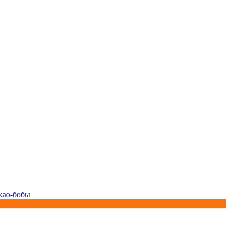
као-бобы