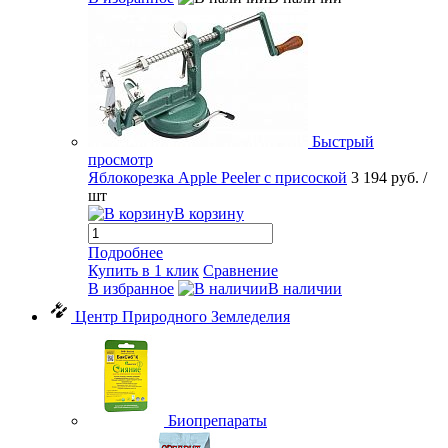
Быстрый
просмотр
Яблокорезка Apple Peeler с присоской
3 194 руб.
/
шт
В корзину
Подробнее
Купить в 1 клик
Сравнение
В избранное
В наличии
Центр Природного Земледелия
Биопрепараты