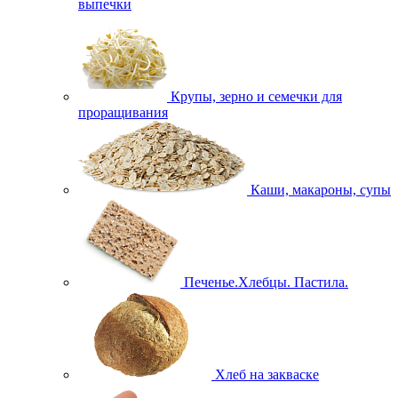
выпечки
Крупы, зерно и семечки для
проращивания
Каши, макароны, супы
Печенье.Хлебцы. Пастила.
Хлеб на закваске