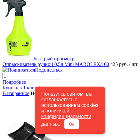
Быстрый просмотр
Опрыскиватель ручной 0,5л Mini MAROLEX/100
425 руб.
/ шт
Подписаться
Подробнее
Купить в 1 клик
К сравнению
В избранное
Недоступно
Пользуясь сайтом, вы
соглашаетесь с
использованием cookies
и
политикой
конфиденциальности
данных
.
Ок