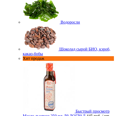
Водоросли
Шоколад сырой БИО, кэроб,
какао-бобы
Хит продаж
Быстрый просмотр
Масло льняное 250 мл. РАДОГРАД
445 руб.
/ шт