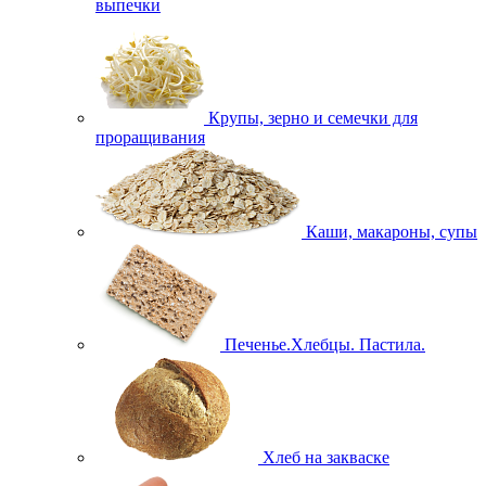
выпечки
Крупы, зерно и семечки для
проращивания
Каши, макароны, супы
Печенье.Хлебцы. Пастила.
Хлеб на закваске