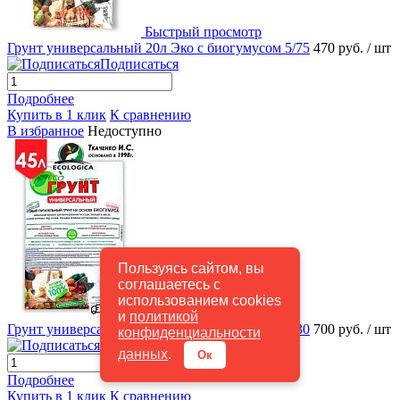
Быстрый просмотр
Грунт универсальный 20л Эко с биогумусом 5/75
470 руб.
/ шт
Подписаться
Подробнее
Купить в 1 клик
К сравнению
В избранное
Недоступно
Пользуясь сайтом, вы
соглашаетесь с
использованием cookies
Быстрый просмотр
и
политикой
Грунт универсальный 45л Эко с биогумусом 1/30
700 руб.
/ шт
конфиденциальности
Подписаться
данных
.
Ок
Подробнее
Купить в 1 клик
К сравнению