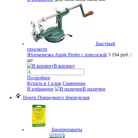
Быстрый
просмотр
Яблокорезка Apple Peeler с присоской
3 194 руб.
/
шт
В корзину
Подробнее
Купить в 1 клик
Сравнение
В избранное
В наличии
Центр Природного Земледелия
Биопрепараты