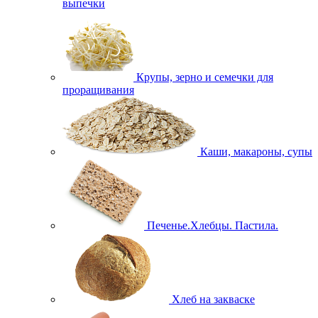
выпечки
Крупы, зерно и семечки для
проращивания
Каши, макароны, супы
Печенье.Хлебцы. Пастила.
Хлеб на закваске