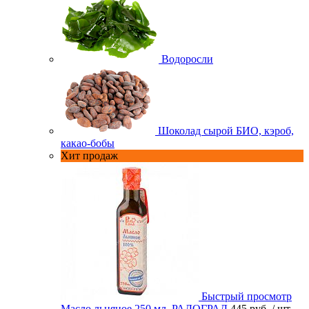
Водоросли
Шоколад сырой БИО, кэроб,
какао-бобы
Хит продаж
Быстрый просмотр
Масло льняное 250 мл. РАДОГРАД
445 руб.
/ шт