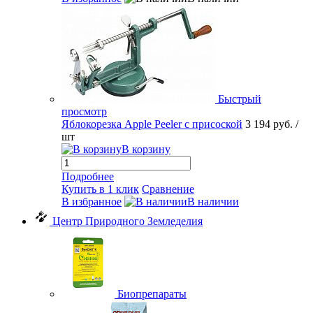
Быстрый
просмотр
Яблокорезка Apple Peeler с присоской
3 194 руб.
/
шт
В корзину
Подробнее
Купить в 1 клик
Сравнение
В избранное
В наличии
Центр Природного Земледелия
Биопрепараты