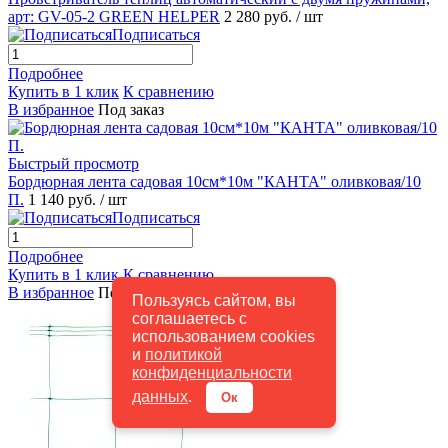
арт: GV-05-2 GREEN HELPER
2 280 руб.
/ шт
Подписаться
Подробнее
Купить в 1 клик
К сравнению
В избранное
Под заказ
Быстрый просмотр
Бордюрная лента садовая 10см*10м "КАНТА" оливковая/10
П.
1 140 руб.
/ шт
Подписаться
Подробнее
Купить в 1 клик
К сравнению
В избранное
Под заказ
Пользуясь сайтом, вы
соглашаетесь с
использованием cookies
и
политикой
конфиденциальности
данных
.
Ок