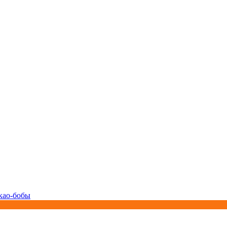
као-бобы