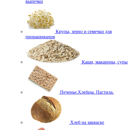
выпечки
Крупы, зерно и семечки для
проращивания
Каши, макароны, супы
Печенье.Хлебцы. Пастила.
Хлеб на закваске