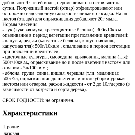
добавляют 9 частей воды, перемешивают и оставляют на
сутки. Полученный настой (отвар) отфильтровывают или
осторожно надосадочную жидкость сливают с осадка. На 5л
настоя (отвара) для опрыскивания добавляют 20г мыла.
Нормы внесения:
- лук (луковая муха, крестоцветные блошки): 300г/10кв.м.,
опыливание в период вегетации при появлении вредителей;
- капуста, редька (капустные белянки, капустная моль,
капустная тля): 500г/10кв.м., опыливание в период вегетации
при появлении вредителей;
- цветочные культуры, смородина, крыжовник, малина (тля):
500г/10кв.м., опрыскивание до и после цветения настоем или
отваром - 5л/100кв.м.;
- яблоня, груша, слива, вишня, черешня (тли, медяница):
500г/5л, опрыскивание до цветения и после уборки урожая
настоем или отваром, расход жидкости - от 2 до 10л/дерево (в
зависимости от возраста и сорта дерева).
СРОК ГОДНОСТИ: не ограничен.
Характеристики
Прочие
Базовая