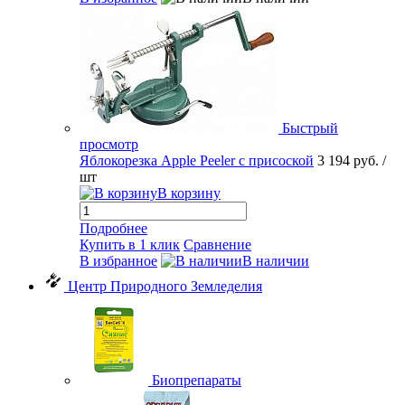
Быстрый
просмотр
Яблокорезка Apple Peeler с присоской
3 194 руб.
/
шт
В корзину
Подробнее
Купить в 1 клик
Сравнение
В избранное
В наличии
Центр Природного Земледелия
Биопрепараты