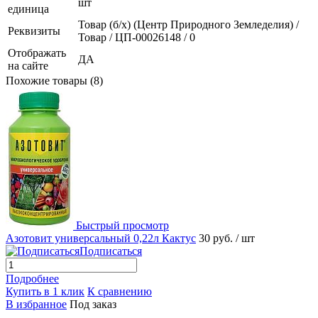
шт
единица
Товар (б/х) (Центр Природного Земледелия) /
Реквизиты
Товар / ЦП-00026148 / 0
Отображать
ДА
на сайте
Похожие товары (8)
Быстрый просмотр
Азотовит универсальный 0,22л Кактус
30 руб.
/ шт
Подписаться
Подробнее
Купить в 1 клик
К сравнению
В избранное
Под заказ