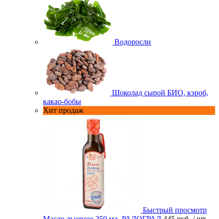
Водоросли
Шоколад сырой БИО, кэроб,
какао-бобы
Хит продаж
Быстрый просмотр
Масло льняное 250 мл. РАДОГРАД
445 руб.
/ шт