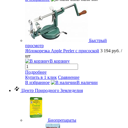
Быстрый
просмотр
Яблокорезка Apple Peeler с присоской
3 194 руб.
/
шт
В корзину
Подробнее
Купить в 1 клик
Сравнение
В избранное
В наличии
Центр Природного Земледелия
Биопрепараты