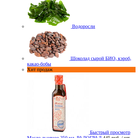
Водоросли
Шоколад сырой БИО, кэроб,
какао-бобы
Хит продаж
Быстрый просмотр
Масло льняное 250 мл. РАДОГРАД
445 руб.
/ шт