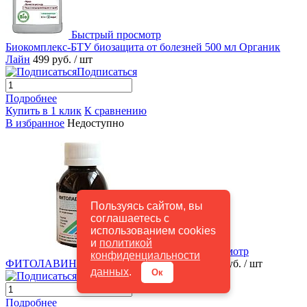
Быстрый просмотр
Биокомплекс-БТУ биозащита от болезней 500 мл Органик
Лайн
499 руб.
/ шт
Подписаться
Подробнее
Купить в 1 клик
К сравнению
В избранное
Недоступно
Пользуясь сайтом, вы
соглашаетесь с
использованием cookies
и
политикой
Быстрый просмотр
конфиденциальности
ФИТОЛАВИН 50 мл Фармбиомедсервис
125 руб.
/ шт
данных
.
Ок
Подписаться
Подробнее