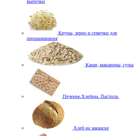
выпечки
Крупы, зерно и семечки для
проращивания
Каши, макароны, супы
Печенье.Хлебцы. Пастила.
Хлеб на закваске