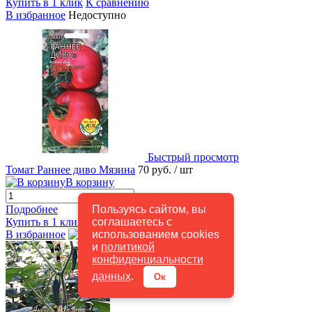
Купить в 1 клик
К сравнению
В избранное
Недоступно
Быстрый просмотр
Томат Раннее диво Мязина
70 руб.
/ шт
В корзину
Пользуясь сайтом, вы
Подробнее
соглашаетесь с
Купить в 1 клик
К сравнению
использованием cookies
В избранное
В наличии
и
политикой
конфиденциальности
данных
.
Ок