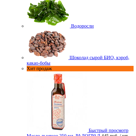
Водоросли
Шоколад сырой БИО, кэроб,
какао-бобы
Хит продаж
Быстрый просмотр
Масло льняное 250 мл. РАДОГРАД
445 руб.
/ шт