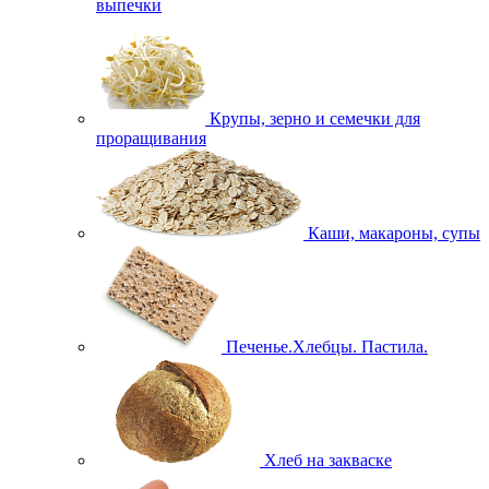
выпечки
Крупы, зерно и семечки для
проращивания
Каши, макароны, супы
Печенье.Хлебцы. Пастила.
Хлеб на закваске