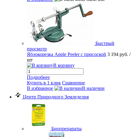
Быстрый
просмотр
Яблокорезка Apple Peeler с присоской
3 194 руб.
/
шт
В корзину
Подробнее
Купить в 1 клик
Сравнение
В избранное
В наличии
Центр Природного Земледелия
Биопрепараты